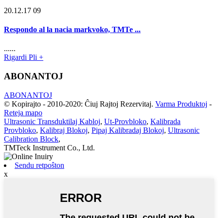
20.12.17 09
Respondo al la nacia markvoko, TMTe ...
......
Rigardi Pli +
ABONANTOJ
ABONANTOJ
© Kopirajto - 2010-2020: Ĉiuj Rajtoj Rezervitaj.
Varma Produktoj
-
Reteja mapo
Ultrasonic Transduktilaj Kabloj
,
Ut-Provbloko
,
Kalibrada
Provbloko
,
Kalibraj Blokoj
,
Pipaj Kalibradaj Blokoj
,
Ultrasonic
Calibration Block
,
TMTeck Instrument Co., Ltd.
Sendu retpoŝton
x