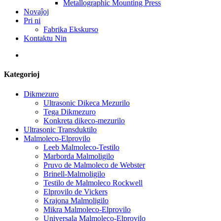
Metallographic Mounting Press
Novaĵoj
Pri ni
Fabrika Ekskurso
Kontaktu Nin
Kategorioj
Dikmezuro
Ultrasonic Dikeca Mezurilo
Tega Dikmezuro
Konkreta dikeco-mezurilo
Ultrasonic Transduktilo
Malmoleco-Elprovilo
Leeb Malmoleco-Testilo
Marborda Malmoligilo
Pruvo de Malmoleco de Webster
Brinell-Malmoligilo
Testilo de Malmoleco Rockwell
Elprovilo de Vickers
Krajona Malmoligilo
Mikra Malmoleco-Elprovilo
Universala Malmoleco-Elprovilo