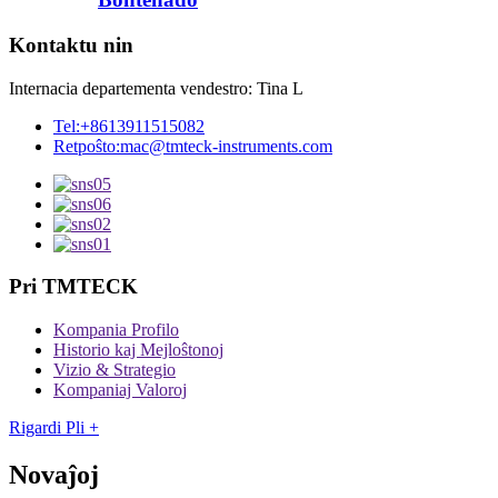
Kontaktu nin
Internacia departementa vendestro: Tina L
Tel:
+8613911515082
Retpoŝto:
mac@tmteck-instruments.com
Pri TMTECK
Kompania Profilo
Historio kaj Mejloŝtonoj
Vizio & Strategio
Kompaniaj Valoroj
Rigardi Pli +
Novaĵoj