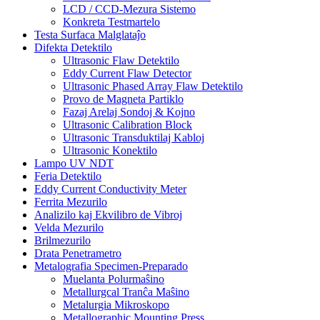
LCD / CCD-Mezura Sistemo
Konkreta Testmartelo
Testa Surfaca Malglataĵo
Difekta Detektilo
Ultrasonic Flaw Detektilo
Eddy Current Flaw Detector
Ultrasonic Phased Array Flaw Detektilo
Provo de Magneta Partiklo
Fazaj Arelaj Sondoj & Kojno
Ultrasonic Calibration Block
Ultrasonic Transduktilaj Kabloj
Ultrasonic Konektilo
Lampo UV NDT
Feria Detektilo
Eddy Current Conductivity Meter
Ferrita Mezurilo
Analizilo kaj Ekvilibro de Vibroj
Velda Mezurilo
Brilmezurilo
Drata Penetrametro
Metalografia Specimen-Preparado
Muelanta Polurmaŝino
Metallurgcal Tranĉa Maŝino
Metalurgia Mikroskopo
Metallographic Mounting Press