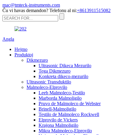
mac@tmteck-instruments.com
Ĉu vi havas demandon? Telefonu al ni:
+8613911515082
Angla
Hejmo
Produktoj
Dikmezuro
Ultrasonic Dikeca Mezurilo
Tega Dikmezuro
Konkreta dikeco-mezurilo
Ultrasonic Transduktilo
Malmoleco-Elprovilo
Leeb Malmoleco-Testilo
Marborda Malmoligilo
Pruvo de Malmoleco de Webster
Brinell-Malmoligilo
Testilo de Malmoleco Rockwell
Elprovilo de Vickers
Krajona Malmoligilo
Mikra Malmoleco-Elprovilo