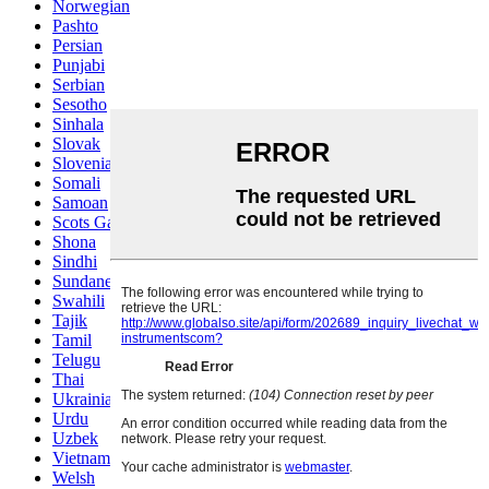
Norwegian
Pashto
Persian
Punjabi
Serbian
Sesotho
Sinhala
Slovak
Slovenian
Somali
Samoan
Scots Gaelic
Shona
Sindhi
Sundanese
Swahili
Tajik
Tamil
Telugu
Thai
Ukrainian
Urdu
Uzbek
Vietnamese
Welsh