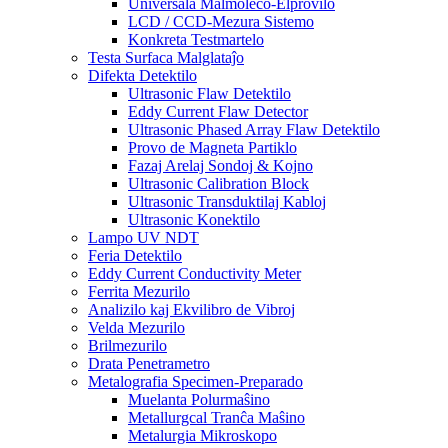
Universala Malmoleco-Elprovilo
LCD / CCD-Mezura Sistemo
Konkreta Testmartelo
Testa Surfaca Malglataĵo
Difekta Detektilo
Ultrasonic Flaw Detektilo
Eddy Current Flaw Detector
Ultrasonic Phased Array Flaw Detektilo
Provo de Magneta Partiklo
Fazaj Arelaj Sondoj & Kojno
Ultrasonic Calibration Block
Ultrasonic Transduktilaj Kabloj
Ultrasonic Konektilo
Lampo UV NDT
Feria Detektilo
Eddy Current Conductivity Meter
Ferrita Mezurilo
Analizilo kaj Ekvilibro de Vibroj
Velda Mezurilo
Brilmezurilo
Drata Penetrametro
Metalografia Specimen-Preparado
Muelanta Polurmaŝino
Metallurgcal Tranĉa Maŝino
Metalurgia Mikroskopo